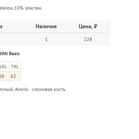
ейлон,10% эластан.
з
Наличие
Цена, ₽
1
228
iMi Basic
6XL
7XL
60
62
есный, Avorio - слоновая кость.