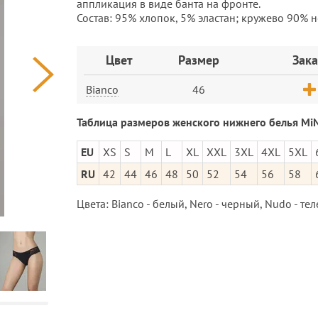
аппликация в виде банта на фронте.
Состав: 95% хлопок, 5% эластан; кружево 90% н
Заказ
Цвет
Размер
Зака
Bianco
46
Таблица размеров женского нижнего белья MiN
EU
XS
S
M
L
XL
XXL
3XL
4XL
5XL
RU
42
44
46
48
50
52
54
56
58
Цвета: Bianco - белый, Nero - черный, Nudo - тел