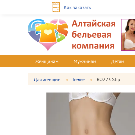
Как заказать
Женщинам
Мужчинам
Детям
Для женщин
Бельё
BO223 Slip
Фотографии
Большая
товара
фотография