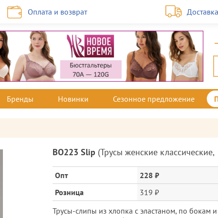
Оплата и возврат
Доставк
Бренды
Новинки
Сезонное предложение
Описание
BO223 Slip
(
Трусы женские классические
,
товара
и
Опт
228 ₽
цена
Розница
319 ₽
Трусы-слипы из хлопка с эластаном, по бокам и