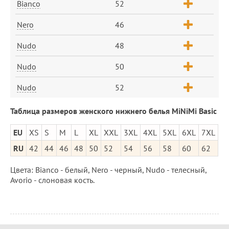
Bianco
52
Nero
46
Nudo
48
Nudo
50
Nudo
52
Таблица размеров женского нижнего белья MiNiMi Basic
EU
XS
S
M
L
XL
XXL
3XL
4XL
5XL
6XL
7XL
RU
42
44
46
48
50
52
54
56
58
60
62
Цвета: Bianco - белый, Nero - черный, Nudo - телесный,
Avorio - слоновая кость.