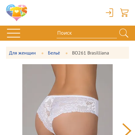
Вход
Корзи
Для женщин
Бельё
BO261 Brasilliana
Фотографии
Большая
товара
фотография