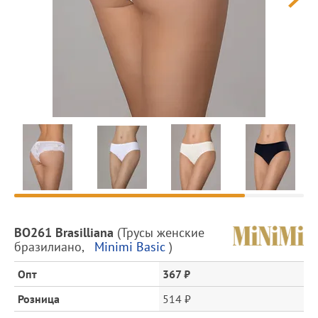
Предпросмотр
фотографий
Описание
BO261 Brasilliana
(
Трусы женские
товара
бразилиано
,
Minimi Basic
)
и
цена
Опт
367 ₽
Розница
514 ₽