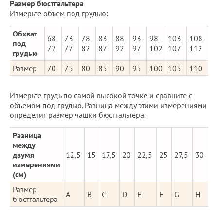
Размер бюстгальтера
Измерьте объем под грудью:
Обхват
68-
73-
78-
83-
88-
93-
98-
103-
108-
под
72
77
82
87
92
97
102
107
112
грудью
Размер
70
75
80
85
90
95
100
105
110
Измерьте грудь по самой высокой точке и сравните с
объемом под грудью. Разница между этими измерениями
определит размер чашки бюстгальтера:
Разница
между
двумя
12,5
15
17,5
20
22,5
25
27,5
30
измерениями
(см)
Размер
A
B
C
D
E
F
G
H
бюстгальтера