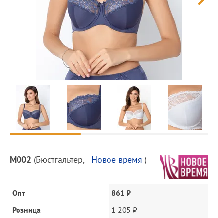
Предпросмотр
фотографий
Описание
М002
(
Бюстгальтер
,
Новое время
)
товара
и
цена
Опт
861 ₽
Розница
1 205 ₽