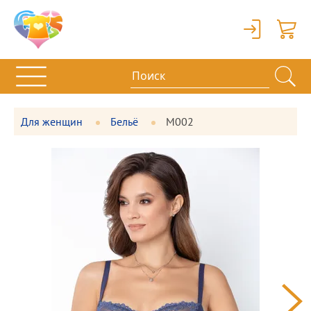
Вход
Корзи
Для женщин
Бельё
М002
Фотографии
Большая
товара
фотография