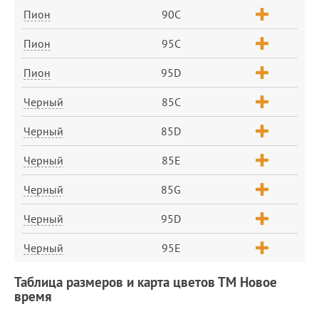
Пион
90C
Пион
95C
Пион
95D
Черный
85C
Черный
85D
Черный
85E
Черный
85G
Черный
95D
Черный
95E
Таблица размеров и карта цветов ТМ Новое
время