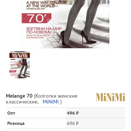
Предпросмотр
фотографий
Описание
Melange 70
(
Колготки женские
товара
классические
,
MiNiMi
)
и
цена
Опт
496 ₽
Розница
696 ₽