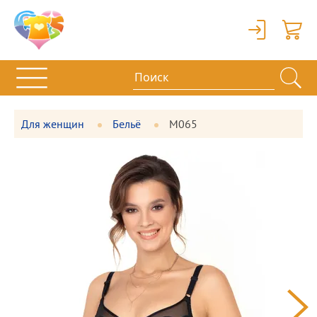
Вход
Корзи
Для женщин
Бельё
М065
Фотографии
Большая
товара
фотография