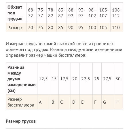
Обхват
68-
73-
78-
83-
88-
93-
98-
103-
108-
под
72
77
82
87
92
97
102
107
112
грудью
Размер
70
75
80
85
90
95
100
105
110
Измерьте грудь по самой высокой точке и сравните с
объемом под грудью. Разница между этими измерениями
определит размер чашки бюстгальтера:
Разница
между
двумя
12,5
15
17,5
20
22,5
25
27,5
30
измерениями
(см)
Размер
A
B
C
D
E
F
G
H
бюстгальтера
Размер трусов