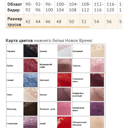
Обхват
90-
92-
96-
100-
104-
108-
112-
116-
120
бедер
92
96
100
104
108
112
116
120
124
Размер
42
44
46
48
50
52
54
56
58
трусов
Карта цветов
нижнего белья Новое Время: