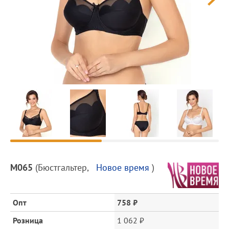
Предпросмотр
фотографий
Описание
М065
(
Бюстгальтер
,
Новое время
)
товара
и
цена
Опт
758 ₽
Розница
1 062 ₽