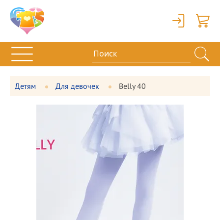
Вход
Корзи
Детям
Для девочек
Belly 40
Фотографии
Большая
товара
фотография