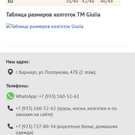
EU
36/40
42/46
46/48
Таблица размеров колготок ТМ Giulia
Контактная
Наш адрес:
информация
г. Барнаул, ул. Ползунова, 47Б (2 этаж).
Телефоны:
WhatsApp:
+7 (933) 160-52-62
+7 (933) 160-52-62
(трусы, носки, колготки и по
заказам на сайте)
+7 (923) 727-80-34
(корсетное белье, домашняя
одежда)