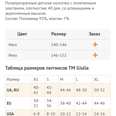
Полупрозрачные детские колготки с оплетенным
эластаном, плотностью 40 ден, со штанишками и
укрепленным мыском.
Состав: Полиамид 93%, эластан 7%.
Заказ
Цвет
Размер
Заказ
Nero
140-146
Nero
146-152
Таблица размеров леггинсов ТМ Giulia
Размер
XS
S
M
L
XL
40-
42-
UA, RU
44-46
48-50
50-52
42
44
30-
34-
EU
38-40
42-44
44-46
32
36
USA
6-8
8-10
10-12
12-14
14-16