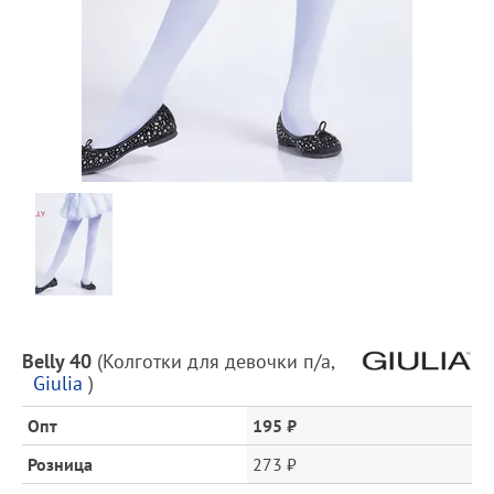
Предпросмотр
фотографий
Описание
Belly 40
(
Колготки для девочки п/а
,
товара
Giulia
)
и
цена
Опт
195 ₽
Розница
273 ₽