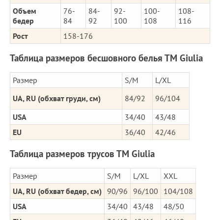
Объем
76-
84-
92-
100-
108-
бедер
84
92
100
108
116
Рост
158-176
Таблица размеров бесшовного белья ТМ Giulia
Размер
S/M
L/XL
UA, RU (обхват груди, см)
84/92
96/104
USA
34/40
43/48
EU
36/40
42/46
Таблица размеров трусов ТМ Giulia
Размер
S/M
L/XL
XXL
UA, RU (обхват бедер, см)
90/96
96/100
104/108
USA
34/40
43/48
48/50