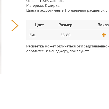
Состав: 100% Хлопок.
Материал: Кулирка.
Цвета в ассортименте. По наличию расцветок у
Заказ
Цвет
Размер
Заказ
Б\ц
58-60
Расцветка может отличаться от представленной
обратитесь к менеджеру, пожалуйста.