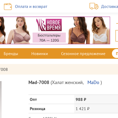
Оплата и возврат
Доставк
Бренды
Новинки
Сезонное предложение
7008
Описание
Mad-7008
(
Халат женский
,
MaDo
)
товара
и
цена
Опт
988 ₽
Розница
1 421 ₽