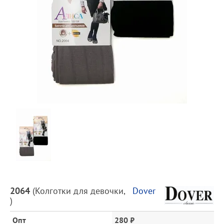
Предпросмотр
фотографий
Описание
2064
(
Колготки для девочки
,
Dover
товара
)
и
цена
Опт
280 ₽