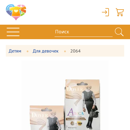
Вход
Корзи
Детям
Для девочек
2064
Фотографии
Большая
товара
фотография