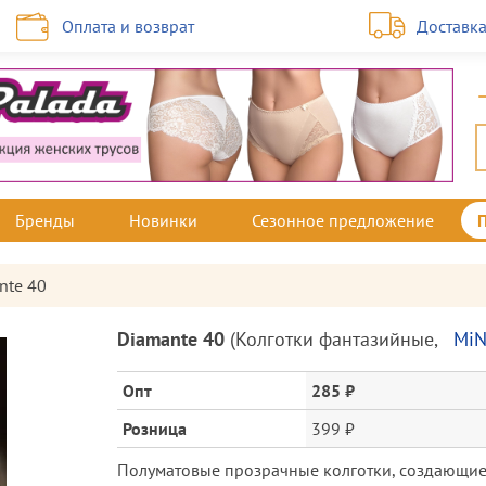
Оплата и возврат
Доставк
Бренды
Новинки
Сезонное предложение
nte 40
Описание
Diamante 40
(
Колготки фантазийные
,
MiN
товара
и
Опт
285 ₽
цена
Розница
399 ₽
Полуматовые прозрачные колготки, создающие 