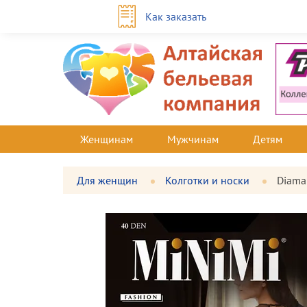
Как заказать
Женщинам
Мужчинам
Детям
Для женщин
Колготки и носки
Diama
Фотографии
Большая
товара
фотография