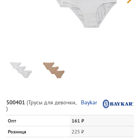
Предпросмотр
фотографий
Описание
500401
(
Трусы для девочки
,
Baykar
товара
)
и
цена
Опт
161 ₽
Розница
225 ₽