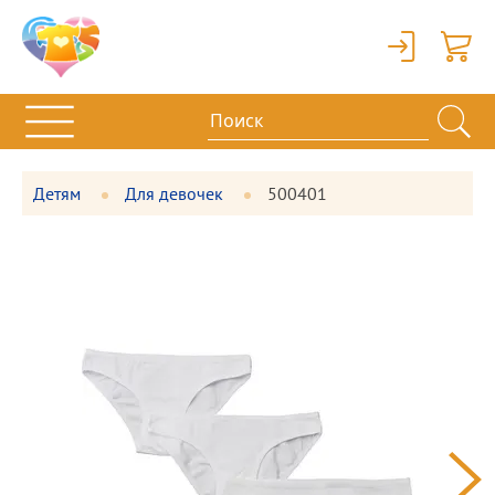
Вход
Корзи
Детям
Для девочек
500401
Фотографии
Большая
товара
фотография