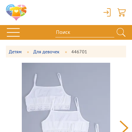
Вход
Корзи
Детям
Для девочек
446701
Фотографии
Большая
товара
фотография