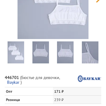
Предпросмотр
фотографий
Описание
446701
(
Бюстье для девочки
,
товара
Baykar
)
и
цена
Опт
171 ₽
Розница
239 ₽