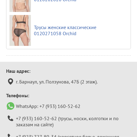
Трусы женские классические
0120271058 Orchid
Контактная
Наш адрес:
информация
г. Барнаул, ул. Ползунова, 47Б (2 этаж).
Телефоны:
WhatsApp:
+7 (933) 160-52-62
+7 (933) 160-52-62
(трусы, носки, колготки и по
заказам на сайте)
+7 (923) 727-80-34
(корсетное белье, домашняя