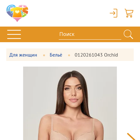
Вход
Корзи
Для женщин
Бельё
0120261043 Orchid
Фотографии
Большая
товара
фотография