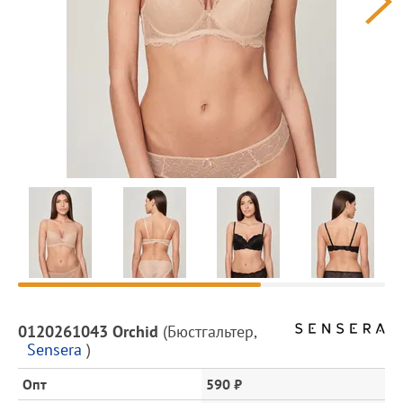
Предпросмотр
фотографий
Описание
0120261043 Orchid
(
Бюстгальтер
,
товара
Sensera
)
и
цена
Опт
590 ₽