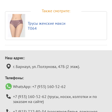
Также смотрите:
Трусы женские макси
Т064
Контактная
Наш адрес:
информация
г. Барнаул, ул. Ползунова, 47Б (2 этаж).
Телефоны:
WhatsApp:
+7 (933) 160-52-62
+7 (933) 160-52-62
(трусы, носки, колготки и по
заказам на сайте)
+7 (923) 727-80-34
(корсетное белье, домашняя