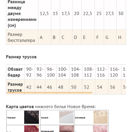
Разница
между
двумя
12,5
15
17,5
20
22,5
25
27,5
30
измерениями
(см)
Размер
A
B
C
D
E
F
G
H
бюстгальтера
Размер трусов
Обхват
90-
92-
96-
100-
104-
108-
112-
116-
120
бедер
92
96
100
104
108
112
116
120
124
Размер
42
44
46
48
50
52
54
56
58
трусов
Карта цветов
нижнего белья Новое Время: