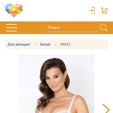
Вход
Корзи
Для женщин
Бельё
М042
Фотографии
Большая
товара
фотография