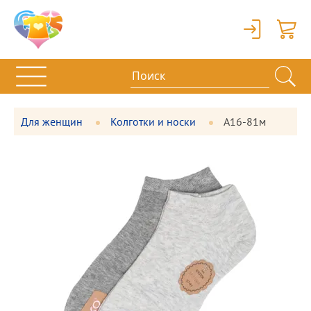
Вход
Корзи
Для женщин
Колготки и носки
А16-81м
Фотографии
Большая
товара
фотография