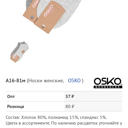
Предпросмотр
фотографий
Описание
А16-81м
(
Носки женские
,
OSKO
)
товара
и
цена
Опт
57 ₽
Розница
80 ₽
Состав: Хлопок 80%, полиамид 15%, спандекс 5%.
Цвета в ассортименте. По наличию расцветок уточняйте у