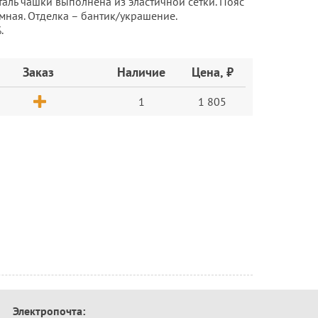
таль чашки выполнена из эластичной сетки. Пояс
емная. Отделка – бантик/украшение.
.
Заказ
Наличие
Цена, ₽
1
1 805
Электропочта: