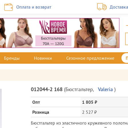
Оплата и возврат
Доставк
Бренды
Новинки
Сезонное предложение
Описание
012044-2 168
(
Бюстгальтер
,
Valeria
)
товара
и
Опт
1 805 ₽
цена
Розница
2 527 ₽
Бюстгальтер из эластичного кружевного полотна