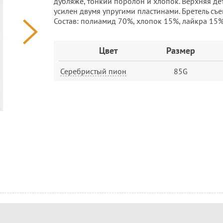
дубляже, тонкий поролон и хлопок. Верхняя де
усилен двумя упругими пластинами. Бретель съ
Состав: полиамид 70%, хлопок 15%, лайкра 15%
Заказ
Цвет
Размер
Серебристый пион
85G