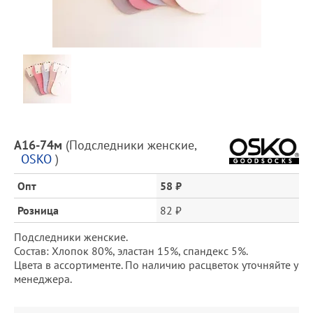
Предпросмотр
фотографий
Описание
А16-74м
(
Подследники женские
,
товара
OSKO
)
и
цена
Опт
58 ₽
Розница
82 ₽
Подследники женские.
Состав: Хлопок 80%, эластан 15%, спандекс 5%.
Цвета в ассортименте. По наличию расцветок уточняйте у
менеджера.
Заказ