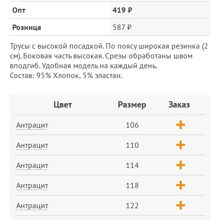
и
цена
Опт
419 ₽
Розница
587 ₽
Трусы с высокой посадкой. По поясу широкая резинка (2
см). Боковая часть высокая. Срезы обработаны швом
вподгиб. Удобная модель на каждый день.
Состав: 95% Хлопок, 5% эластан.
Заказ
Цвет
Размер
Заказ
Антрацит
106
Антрацит
110
Антрацит
114
Антрацит
118
Антрацит
122