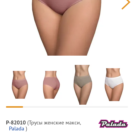
Предпросмотр
фотографий
Описание
P-82010
(
Трусы женские макси
,
товара
Palada
)