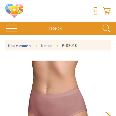
Вход
Корзи
Для женщин
Бельё
P-82010
Фотографии
Большая
товара
фотография