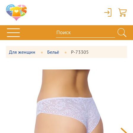
Вход
Корзи
Для женщин
Бельё
P-73305
Фотографии
Большая
товара
фотография