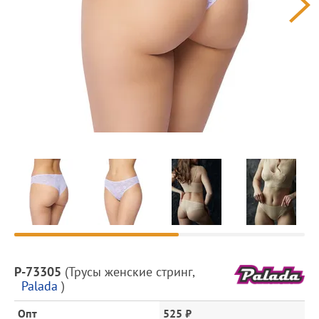
Предпросмотр
фотографий
Описание
P-73305
(
Трусы женские стринг
,
товара
Palada
)
и
цена
Опт
525 ₽