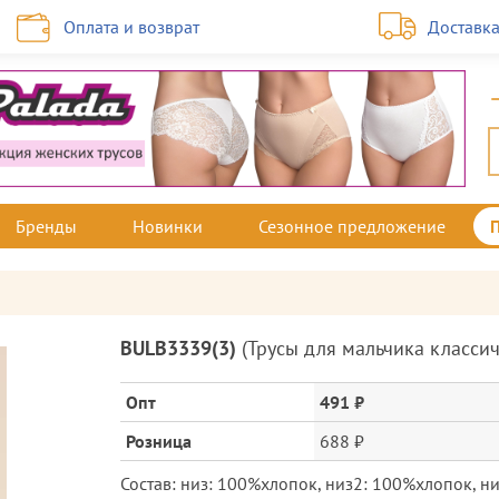
Оплата и возврат
Доставк
Бренды
Новинки
Сезонное предложение
Описание
BULB3339(3)
(
Трусы для мальчика классич
товара
и
Опт
491 ₽
цена
Розница
688 ₽
Состав: низ: 100%хлопок, низ2: 100%хлопок, н