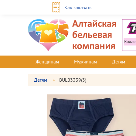
Как заказать
Женщинам
Мужчинам
Детям
Детям
BULB3339(3)
Фотографии
Большая
товара
фотография