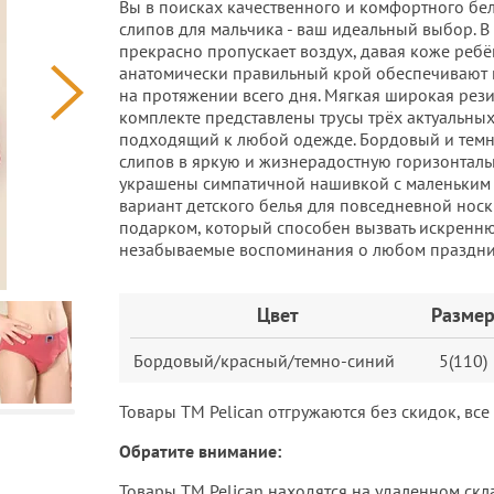
Вы в поисках качественного и комфортного бель
слипов для мальчика - ваш идеальный выбор. В 
прекрасно пропускает воздух, давая коже ребё
анатомически правильный крой обеспечивают и
на протяжении всего дня. Мягкая широкая рези
комплекте представлены трусы трёх актуальных
подходящий к любой одежде. Бордовый и темно
слипов в яркую и жизнерадостную горизонталь
украшены симпатичной нашивкой с маленьким д
вариант детского белья для повседневной носки
подарком, который способен вызвать искренню
незабываемые воспоминания о любом праздник
Заказ
Цвет
Разме
Бордовый/красный/темно-синий
5(110)
Товары ТМ Pelican отгружаются без скидок, вс
Обратите внимание:
Товары ТМ Pelican находятся на удаленном скл