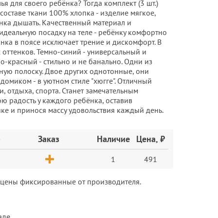
я для своего ребёнка? Тогда комплект (3 шт.)
составе ткани 100% хлопка - изделие мягкое,
нка дышать. Качественный материал и
деальную посадку на теле - ребёнку комфортно
нка в поясе исключает трение и дискомфорт. В
 оттенков. Темно-синий - универсальный и
-красный - стильно и не банально. Одни из
ную полоску. Двое других однотонные, они
омиком - в уютном стиле "хюгге". Отличный
, отдыха, спорта. Станет замечательным
ю радость у каждого ребёнка, оставив
е и принося массу удовольствия каждый день.
р
Заказ
Наличие
Цена, ₽
1
491
е цены фиксированные от производителя.
аде.