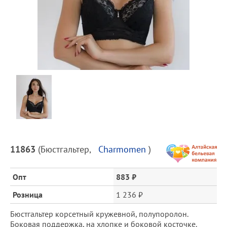
Предпросмотр
фотографий
Описание
11863
(
Бюстгальтер
,
Charmomen
)
товара
и
цена
Опт
883 ₽
Розница
1 236 ₽
Бюстгальтер корсетный кружевной, полупоролон.
Боковая поддержка, на хлопке и боковой косточке.