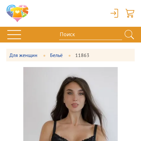
Вход
Корзи
Для женщин
Бельё
11863
Фотографии
Большая
товара
фотография