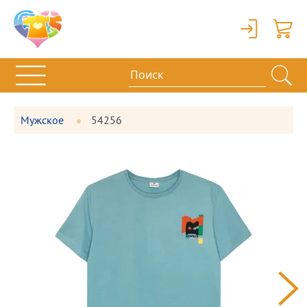
Вход
Корзи
Мужское
54256
Фотографии
Большая
товара
фотография