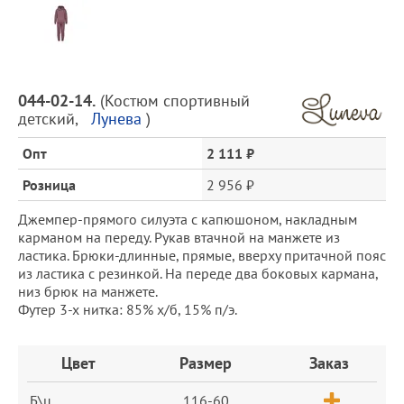
Предпросмотр
фотографий
Описание
044-02-14.
(
Костюм спортивный
товара
детский
,
Лунева
)
и
цена
Опт
2 111 ₽
Розница
2 956 ₽
Джемпер-прямого силуэта с капюшоном, накладным
карманом на переду. Рукав втачной на манжете из
ластика. Брюки-длинные, прямые, вверху притачной пояс
из ластика с резинкой. На переде два боковых кармана,
низ брюк на манжете.
Футер 3-х нитка: 85% х/б, 15% п/э.
Заказ
Цвет
Размер
Заказ
Б\ц
116-60