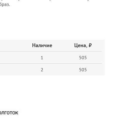
браз.
Наличие
Цена, ₽
1
505
2
505