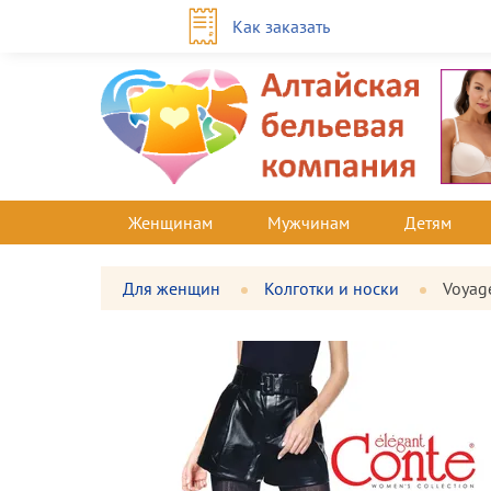
Как заказать
Женщинам
Мужчинам
Детям
Для женщин
Колготки и носки
Voyag
Фотографии
Большая
товара
фотография