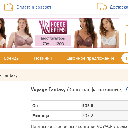
Оплата и возврат
Доставк
Бренды
Новинки
Сезонное предложение
e Fantasy
Описание
Voyage Fantasy
(
Колготки фантазийные
,
товара
и
цена
Опт
505 ₽
Розница
707 ₽
Плотные и эластичные колготки VOYAGE с рел