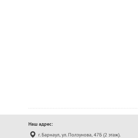
Контактная
Наш адрес:
информация
г. Барнаул, ул. Ползунова, 47Б (2 этаж).