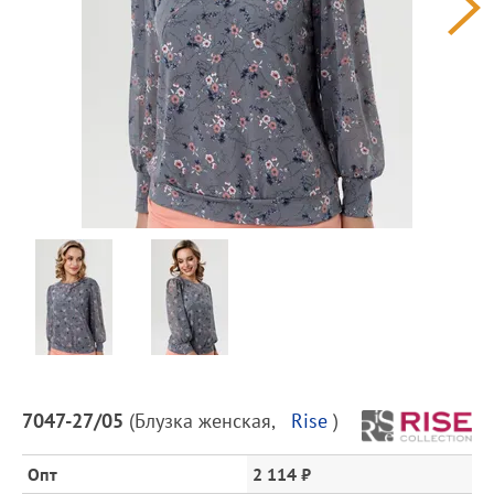
Предпросмотр
фотографий
Описание
7047-27/05
(
Блузка женская
,
Rise
)
товара
и
Опт
2 114 ₽
цена