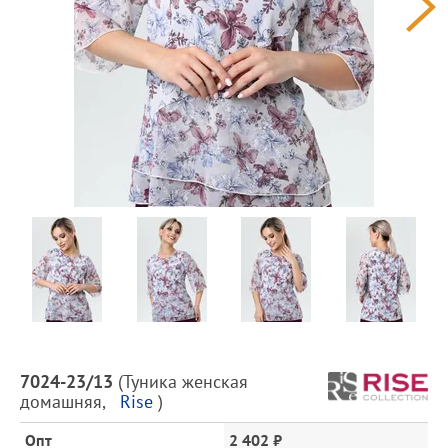
Предпросмотр
фотографий
Описание
7024-23/13
(
Туника женская
товара
домашняя
,
Rise
)
и
цена
Опт
2 402 ₽