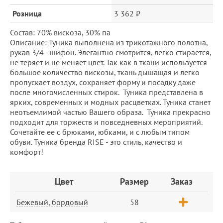
Розница
3 362 ₽
Состав: 70% вискоза, 30% па
Описание: Туника выполнена из трикотажного полотна,
рукав 3/4 - шифон. Элегантно смотрится, легко стирается,
не теряет и не меняет цвет. Так как в ткани используется
большое количество вискозы, ткань дышащая и легко
пропускает воздух, сохраняет форму и посадку даже
после многочисленных стирок. Туника представлена в
ярких, современных и модных расцветках. Туника станет
неотъемлимой частью Вашего образа. Туника прекрасно
подходит для торжеств и повседневных мероприятий.
Сочетайте ее с брюками, юбками, и с любым типом
обуви. Туника бренда RISE - это стиль, качество и
комфорт!
Заказ
Цвет
Размер
Заказ
Бежевый, бордовый
58