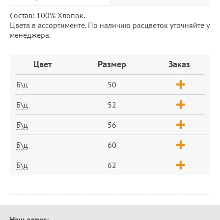
Состав: 100% Хлопок.
Цвета в ассортименте. По наличию расцветок уточняйте у
менеджера.
Заказ
Цвет
Размер
Заказ
Б\ц
50
Б\ц
52
Б\ц
56
Б\ц
60
Б\ц
62
Контактная
Наш адрес: