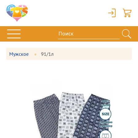
Вход
Корзи
Мужское
91/1л
Фотографии
Большая
товара
фотография