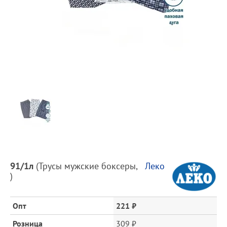
Предпросмотр
фотографий
Описание
91/1л
(
Трусы мужские боксеры
,
Леко
товара
)
и
цена
Опт
221 ₽
Розница
309 ₽