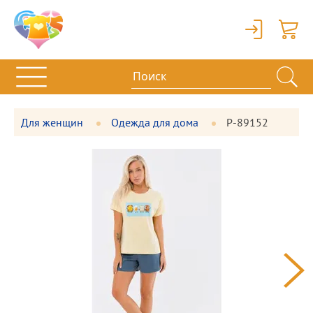
Вход
Корзи
Для женщин
Одежда для дома
P-89152
Фотографии
Большая
товара
фотография