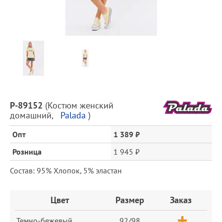
Предпросмотр
фотографий
Описание
P-89152
(
Костюм женский
товара
домашний
,
Palada
)
и
цена
Опт
1 389 ₽
Розница
1 945 ₽
Состав: 95% Хлопок, 5% эластан
Заказ
Цвет
Размер
Заказ
Темно-бежевый
92/98