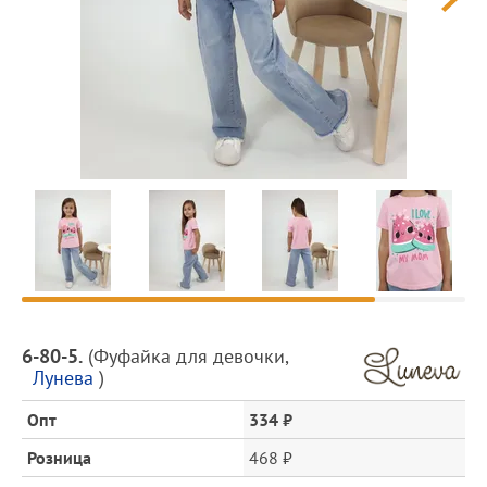
Предпросмотр
фотографий
Описание
6-80-5.
(
Фуфайка для девочки
,
товара
Лунева
)
и
цена
Опт
334 ₽
Розница
468 ₽