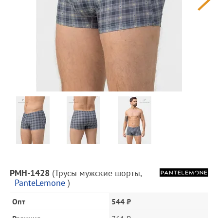
Предпросмотр
фотографий
Описание
PMH-1428
(
Трусы мужские шорты
,
товара
PanteLemone
)
и
цена
Опт
544 ₽