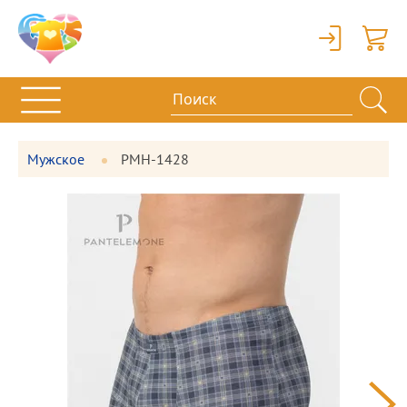
Вход
Корзи
Мужское
PMH-1428
Фотографии
Большая
товара
фотография