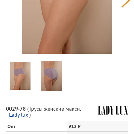
Предпросмотр
фотографий
Описание
0029-78
(
Трусы женские макси
,
товара
Lady lux
)
и
цена
Опт
912 ₽