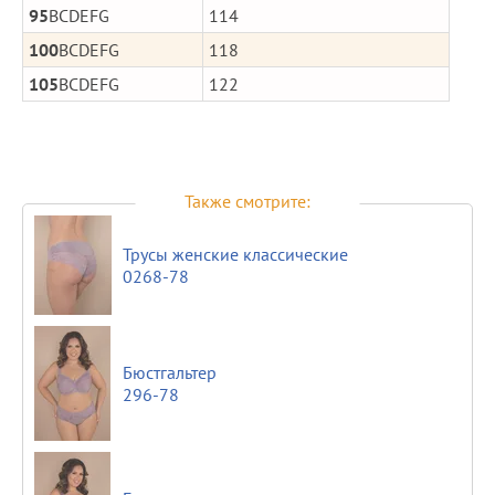
95
BCDEFG
114
100
BCDEFG
118
105
BCDEFG
122
Также смотрите:
Трусы женские классические
0268-78
Бюстгальтер
296-78