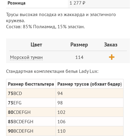
Розница
1 277 ₽
Трусы высокая посадка из жаккарда и эластичного
кружева.
Cостав: 85% Полиамид, 15% эластан.
Заказ
Цвет
Размер
Заказ
Морской туман
114
Стандартная комплектация белья Lady Lux:
Размер бюстгальтера
Размер трусов (обхват бедер
)
75
BCD
94
75
EFG
98
80
CDEFGH
102
85
BCDEFGH
106
90
BCDEFGH
110