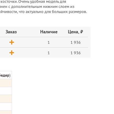
косточки. Очень удобная модель для
лнен с дополнительным нижним слоем из
йчивости, что актуально для больших размеров.
Заказ
Наличие
Цена, ₽
1
1 936
1
1 936
бедер
)