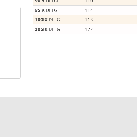
90
BCDEFGH
110
95
BCDEFG
114
100
BCDEFG
118
105
BCDEFG
122