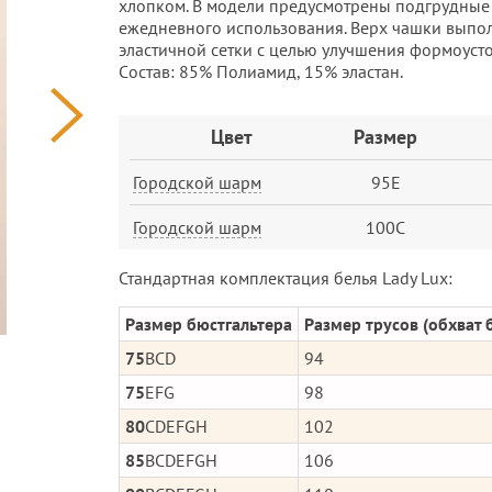
хлопком. В модели предусмотрены подгрудные 
ежедневного использования. Верх чашки выпо
эластичной сетки с целью улучшения формоусто
Cостав: 85% Полиамид, 15% эластан.
Заказ
Цвет
Размер
Городской шарм
95E
Городской шарм
100C
Стандартная комплектация белья Lady Lux:
Размер бюстгальтера
Размер трусов (обхват 
75
BCD
94
75
EFG
98
80
CDEFGH
102
85
BCDEFGH
106