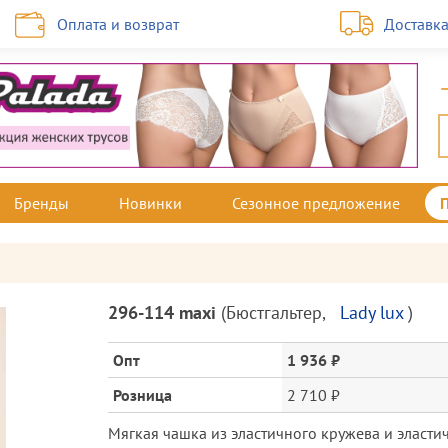
Оплата и возврат
Доставк
Бренды
Новинки
Сезонное предложение
Описание
296-114 maxi
(
Бюстгальтер
,
Lady lux
)
товара
и
Опт
1 936 ₽
цена
Розница
2 710 ₽
Мягкая чашка из эластичного кружева и эласт