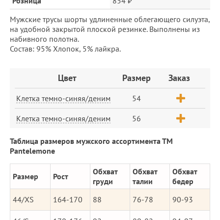
Розница
854 ₽
Мужские трусы шорты удлиненные облегающего силуэта,
на удобной закрытой плоской резинке. Выполнены из
набивного полотна.
Состав: 95% Хлопок, 5% лайкра.
Заказ
Цвет
Размер
Заказ
Клетка темно-синяя/деним
54
Клетка темно-синяя/деним
56
Таблица размеров мужского ассортимента ТМ
Pantelemone
Обхват
Обхват
Обхват
Размер
Рост
груди
талии
бедер
44/XS
164-170
88
76-78
90-93