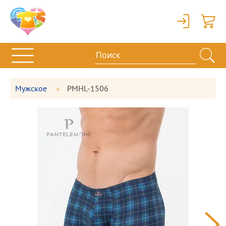
Вход
Корзи
Мужское
PMHL-1506
Фотографии
Большая
товара
фотография