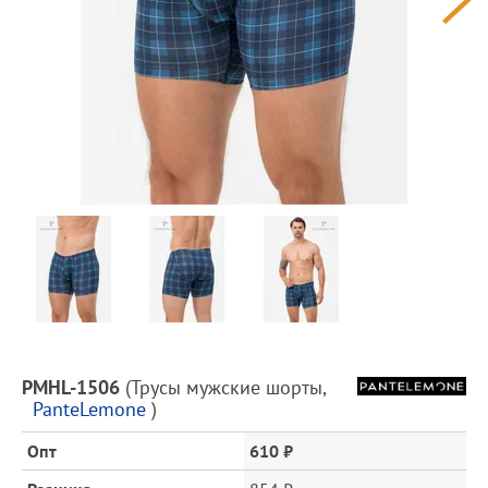
Предпросмотр
фотографий
Описание
PMHL-1506
(
Трусы мужские шорты
,
товара
PanteLemone
)
и
цена
Опт
610 ₽