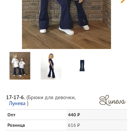
Предпросмотр
фотографий
Описание
17-17-6.
(
Брюки для девочки
,
товара
Лунева
)
и
цена
Опт
440 ₽
Розница
616 ₽