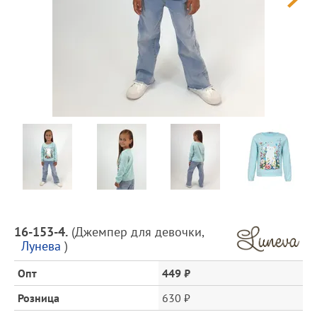
Предпросмотр
фотографий
Описание
16-153-4.
(
Джемпер для девочки
,
товара
Лунева
)
и
цена
Опт
449 ₽
Розница
630 ₽