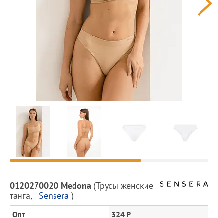
Предпросмотр
фотографий
Описание
0120270020 Medona
(
Трусы женские
товара
танга
,
Sensera
)
и
цена
Опт
324 ₽