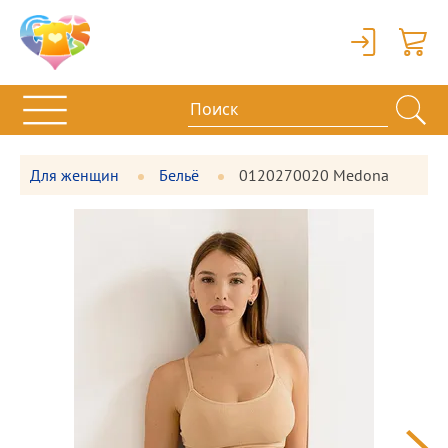
Вход
Корзи
Для женщин
Бельё
0120270020 Medona
Фотографии
Большая
товара
фотография