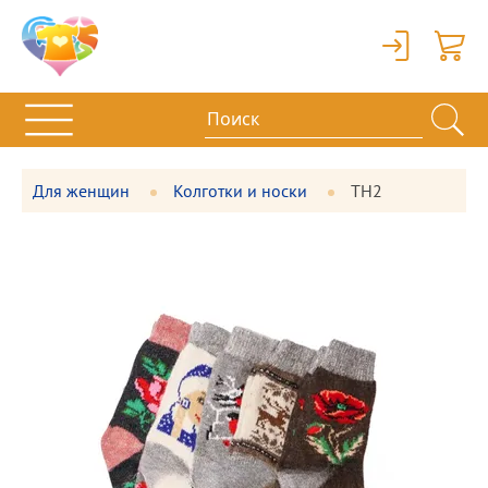
Вход
Корзи
Для женщин
Колготки и носки
ТН2
Фотографии
Большая
товара
фотография