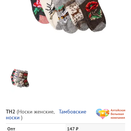
Предпросмотр
фотографий
Описание
ТН2
(
Носки женские
,
Тамбовские
товара
носки
)
и
цена
Опт
147 ₽