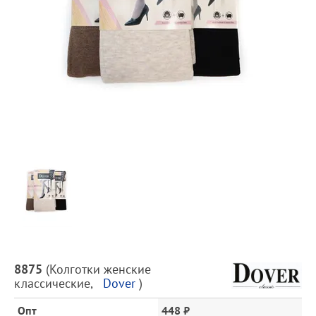
Предпросмотр
фотографий
Описание
8875
(
Колготки женские
товара
классические
,
Dover
)
и
цена
Опт
448 ₽