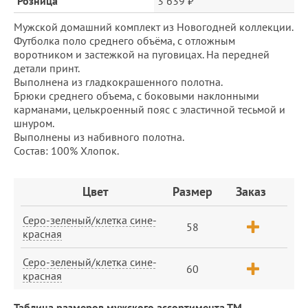
Розница
3 639 ₽
Мужской домашний комплект из Новогодней коллекции.
Футболка поло среднего объёма, с отложным
воротником и застежкой на пуговицах. На передней
детали принт.
Выполнена из гладкокрашенного полотна.
Брюки среднего объема, с боковыми наклонными
карманами, целькроенный пояс с эластичной тесьмой и
шнуром.
Выполнены из набивного полотна.
Состав: 100% Хлопок.
Заказ
Цвет
Размер
Заказ
Серо-зеленый/клетка сине-
58
красная
Серо-зеленый/клетка сине-
60
красная
Таблица размеров мужского ассортимента ТМ