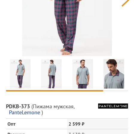
Предпросмотр
фотографий
Описание
PDKB-373
(
Пижама мужская
,
товара
PanteLemone
)
и
цена
Опт
2 599 ₽