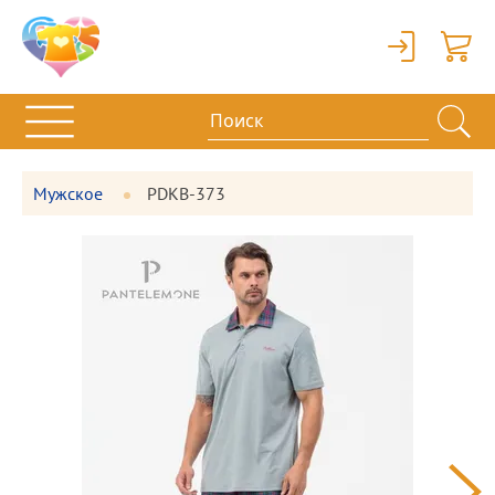
Вход
Корзи
Мужское
PDKB-373
Фотографии
Большая
товара
фотография