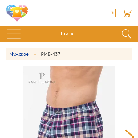
Вход
Корзи
Мужское
PMB-437
Фотографии
Большая
товара
фотография