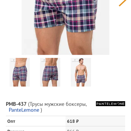
Предпросмотр
фотографий
Описание
PMB-437
(
Трусы мужские боксеры
,
товара
PanteLemone
)
и
цена
Опт
618 ₽