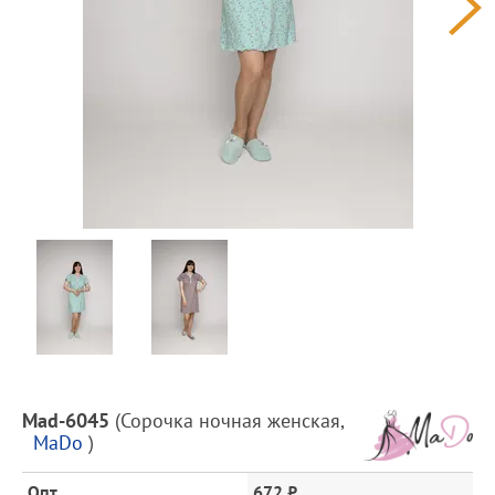
Предпросмотр
фотографий
Описание
Mad-6045
(
Сорочка ночная женская
,
товара
MaDo
)
и
цена
Опт
672 ₽