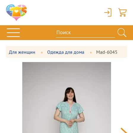
Вход
Корзи
Для женщин
Одежда для дома
Mad-6045
Фотографии
Большая
товара
фотография