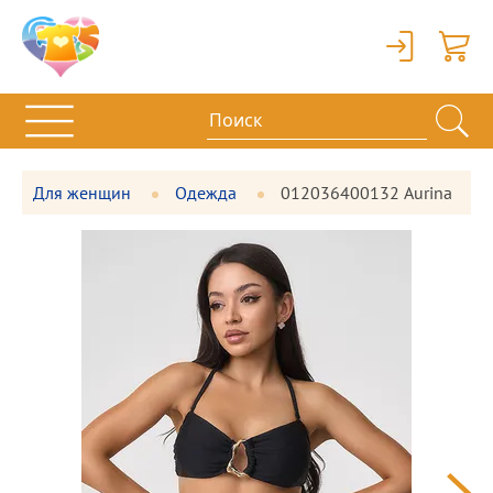
Вход
Корзи
Для женщин
Одежда
012036400132 Aurina
Фотографии
Большая
товара
фотография