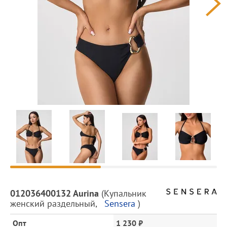
Предпросмотр
фотографий
Описание
012036400132 Aurina
(
Купальник
товара
женский раздельный
,
Sensera
)
и
цена
Опт
1 230 ₽