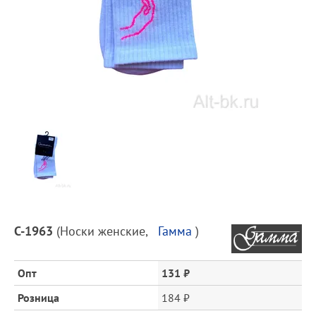
Предпросмотр
фотографий
Описание
С-1963
(
Носки женские
,
Гамма
)
товара
и
цена
Опт
131 ₽
Розница
184 ₽