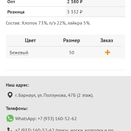
цена
Опт
2 380 ₽
Розница
3 332 ₽
Состав: Хлопок 73%, п/э 22%, лайкра 5%.
Заказ
Цвет
Размер
Заказ
Бежевый
50
Контактная
Наш адрес:
информация
г. Барнаул, ул. Ползунова, 47Б (2 этаж).
Телефоны:
WhatsApp:
+7 (933) 160-52-62
+7 (933) 160-52-62
(трусы, носки, колготки и по