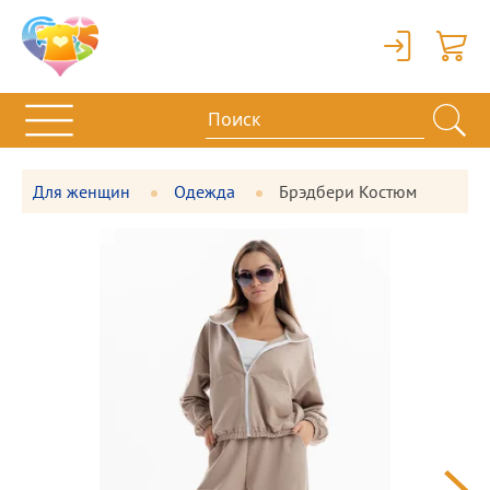
Вход
Корзи
Для женщин
Одежда
Брэдбери Костюм
Фотографии
Большая
товара
фотография