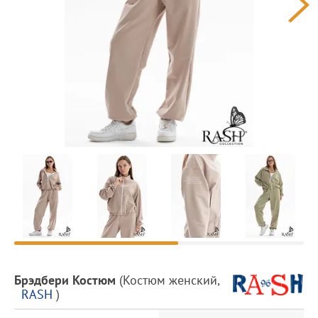
Предпросмотр
фотографий
Описание
Брэдбери Костюм
(
Костюм женский
,
товара
RASH
)
и