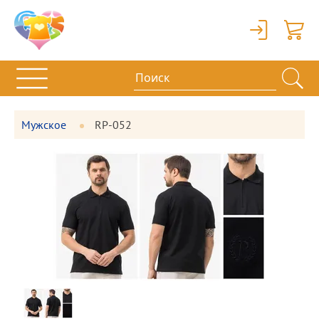
Вход
Корзи
Мужское
RP-052
Фотографии
Большая
товара
фотография
Предпросмотр
фотографий