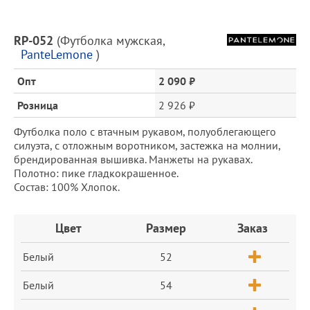
Описание
RP-052
(
Футболка мужская
,
товара
PanteLemone
)
и
цена
Опт
2 090 ₽
Розница
2 926 ₽
Футболка поло с втачным рукавом, полуоблегающего
силуэта, с отложным воротником, застежка на молнии,
брендированная вышивка. Манжеты на рукавах.
Полотно: пике гладкокрашенное.
Состав: 100% Хлопок.
Заказ
Цвет
Размер
Заказ
Белый
52
Белый
54