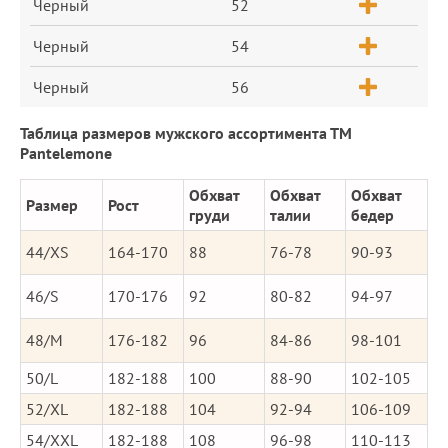
Черный
52
Черный
54
Черный
56
Таблица размеров мужского ассортимента ТМ
Pantelemone
Обхват
Обхват
Обхват
Размер
Рост
груди
талии
бедер
44/XS
164-170
88
76-78
90-93
46/S
170-176
92
80-82
94-97
48/M
176-182
96
84-86
98-101
50/L
182-188
100
88-90
102-105
52/XL
182-188
104
92-94
106-109
54/XXL
182-188
108
96-98
110-113