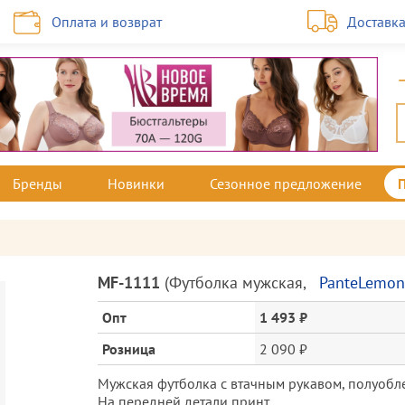
Оплата и возврат
Доставк
Бренды
Новинки
Сезонное предложение
Описание
MF-1111
(
Футболка мужская
,
PanteLemon
товара
и
Опт
1 493 ₽
цена
Розница
2 090 ₽
Мужская футболка с втачным рукавом, полуобл
На передней детали принт.