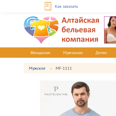
Как заказать
Женщинам
Мужчинам
Детям
Мужское
MF-1111
Фотографии
Большая
товара
фотография