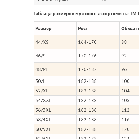
Таблица размеров мужского ассортимента ТМ 
Размер
Рост
Обхват 
44/XS
164-170
88
46/S
170-176
92
48/M
176-182
96
50/L
182-188
100
52/XL
182-188
104
54/XXL
182-188
108
56/3XL
182-188
112
58/4XL
182-188
116
60/5XL
182-188
120
62/6Xl
182-188
124