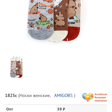
Предпросмотр
фотографий
Описание
1825с
(
Носки женские
,
AMIGOBS
)
товара
и
цена
Опт
59 ₽