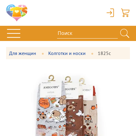
Вход
Корзи
Для женщин
Колготки и носки
1825с
Фотографии
Большая
товара
фотография