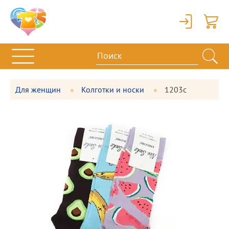
Вход
Корзи
Для женщин
Колготки и носки
1203с
Фотографии
Большая
товара
фотография