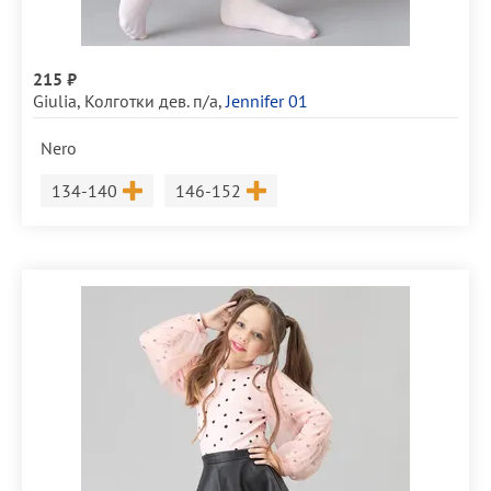
215 ₽
Giulia
,
Колготки дев. п/а
,
Jennifer 01
Nero
Размер
Размер
134-140
146-152