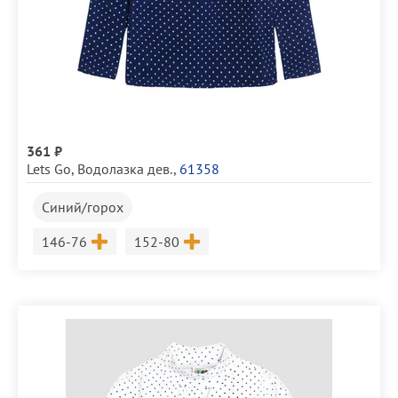
361 ₽
Lets Go
,
Водолазка дев.
,
61358
Синий/горох
Размер
Размер
146-76
152-80