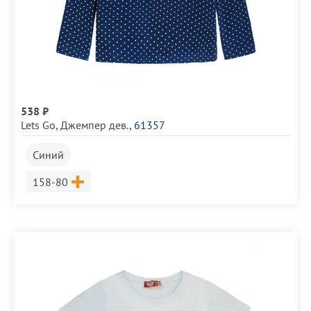
538 ₽
Lets Go
,
Джемпер дев.
,
61357
Синий
Размер
158-80