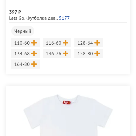
397 ₽
Lets Go
,
Футболка дев.
,
5177
Черный
Размер
Размер
Размер
110-60
116-60
128-64
Размер
Размер
Размер
134-68
146-76
158-80
Размер
164-80