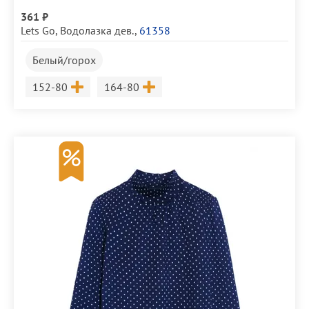
361 ₽
Lets Go
,
Водолазка дев.
,
61358
Белый/горох
Размер
Размер
152-80
164-80