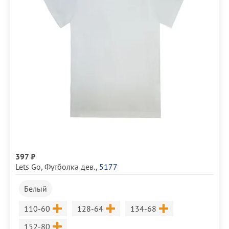
397 ₽
Lets Go
,
Футболка дев.
,
5177
Белый
Размер
Размер
Размер
110-60
128-64
134-68
Размер
152-80