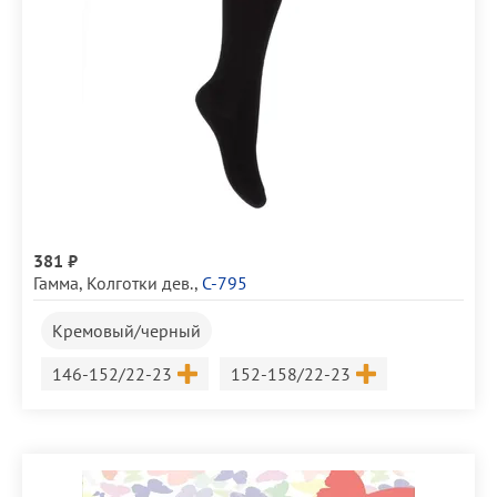
381 ₽
Гамма
,
Колготки дев.
,
С-795
Кремовый/черный
Размер
Размер
146-152/22-23
152-158/22-23