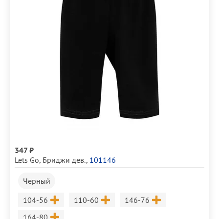
347 ₽
Lets Go
,
Бриджи дев.
,
101146
Черный
Размер
Размер
Размер
104-56
110-60
146-76
Размер
164-80