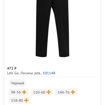
472 ₽
Lets Go
,
Лосины дев.
,
101148
Черный
Размер
Размер
Размер
98-56
110-60
146-76
Размер
158-80