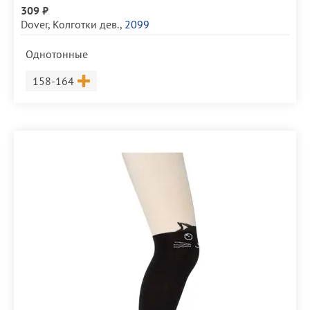
309 ₽
Dover
,
Колготки дев.
,
2099
Однотонные
Размер
158-164