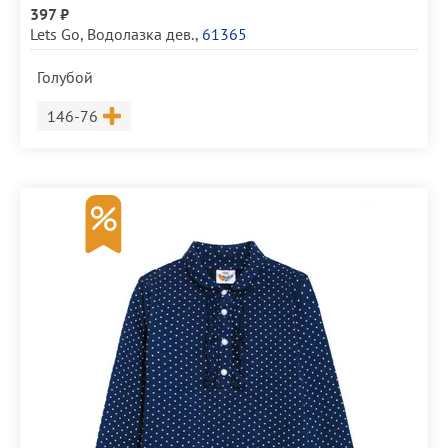
397 ₽
Lets Go
,
Водолазка дев.
,
61365
Голубой
Размер
146-76