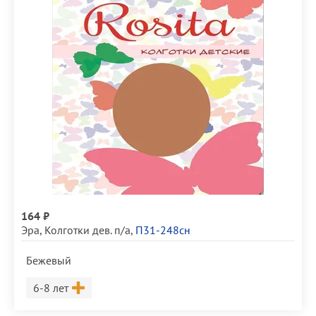
164 ₽
Эра
,
Колготки дев. п/а
,
П31-248сн
Бежевый
Размер
6-8 лет