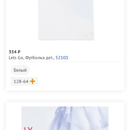
354 ₽
Lets Go
,
Футболка дет.
,
52101
Белый
Размер
128-64