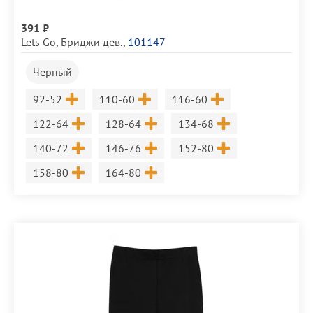
391 ₽
Lets Go
,
Бриджи дев.
,
101147
Черный
Размер
Размер
Размер
92-52
110-60
116-60
Размер
Размер
Размер
122-64
128-64
134-68
Размер
Размер
Размер
140-72
146-76
152-80
Размер
Размер
158-80
164-80