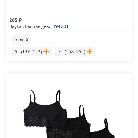
205 ₽
Baykar
,
Бюстье дев.
,
494001
Белый
Размер
Размер
6 - (146-152)
7 - (158-164)