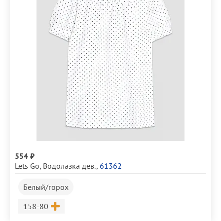
554 ₽
Lets Go
,
Водолазка дев.
,
61362
Белый/горох
Размер
158-80