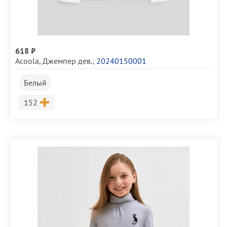
618 ₽
Acoola
,
Джемпер дев.
,
20240150001
Белый
Размер
152