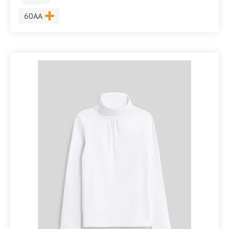
Размер
60AA