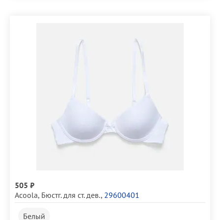
505 ₽
Acoola
,
Бюстг. для ст. дев.
,
29600401
Белый