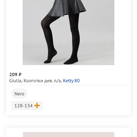
209 ₽
Giulia
,
Колготки дев. п/а
,
Ketty 80
Nero
Размер
128-134