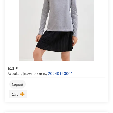
618 ₽
Acoola
,
Джемпер дев.
,
20240150001
Серый
Размер
158