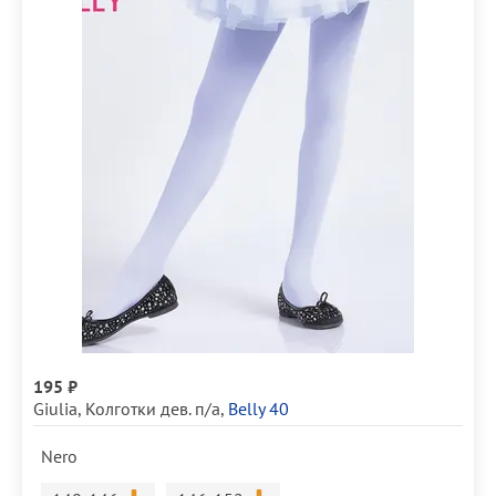
195 ₽
Giulia
,
Колготки дев. п/а
,
Belly 40
Nero