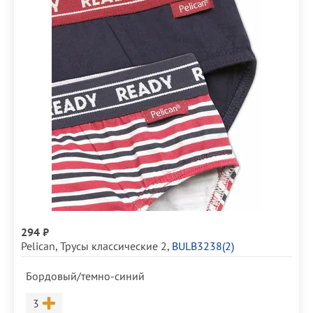
294 ₽
Pelican
,
Трусы классические 2
,
BULB3238(2)
Бордовый/темно-синий
Размер
3