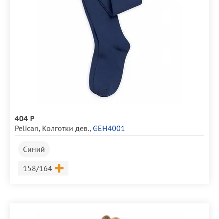
404 ₽
Pelican
,
Колготки дев.
,
GEH4001
Синий
Размер
158/164