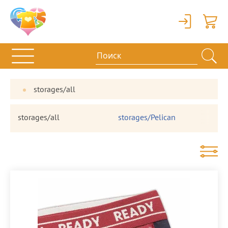
Вход
Корзи
storages/all
storages/all
storages/Pelican