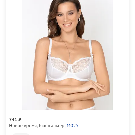
741 ₽
Новое время
,
Бюстгальтер
,
М025