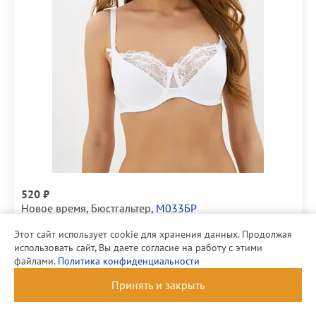
520 ₽
Новое время
,
Бюстгальтер
,
М033БР
Этот сайт использует cookie для хранения данных. Продолжая
Пион
использовать сайт, Вы даете согласие на работу с этими
файлами.
Политика конфиденциальности
Размер
90H
Принять и закрыть