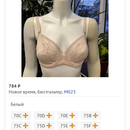
784 ₽
Новое время
,
Бюстгальтер
,
М023
Белый
Размер
Размер
Размер
Размер
70C
70D
70E
75B
Размер
Размер
Размер
Размер
75C
75D
75E
75F