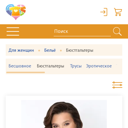
Вход
Корзи
Для женщин
Бельё
Бюстгальтеры
Бесшовное
Бюстгальтеры
Трусы
Эротическое
Термо