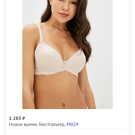
1 283 ₽
Новое время
,
Бюстгальтер
,
М029