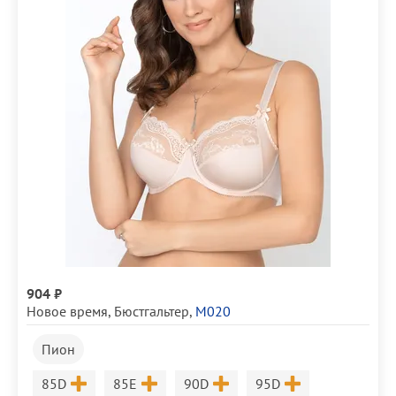
904 ₽
Новое время
,
Бюстгальтер
,
М020
Пион
Размер
Размер
Размер
Размер
85D
85E
90D
95D