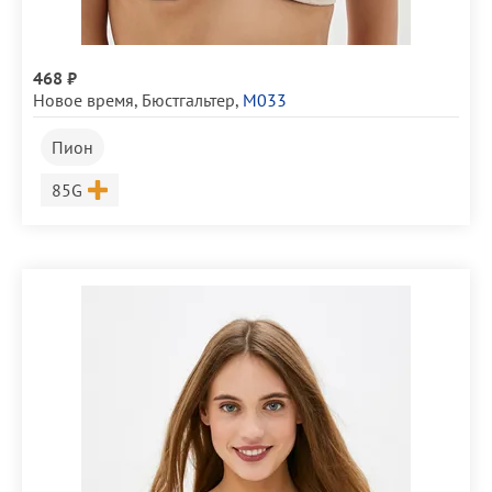
468 ₽
Новое время
,
Бюстгальтер
,
М033
Пион
Размер
85G